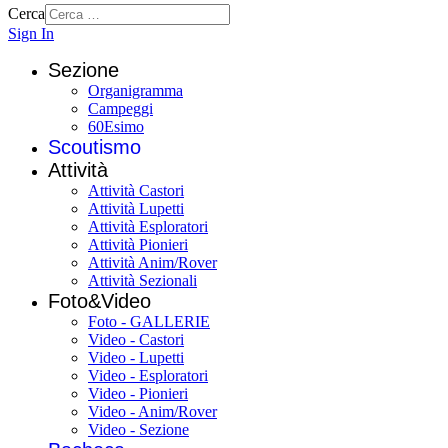
Cerca
Sign In
Sezione
Organigramma
Campeggi
60Esimo
Scoutismo
Attività
Attività Castori
Attività Lupetti
Attività Esploratori
Attività Pionieri
Attività Anim/Rover
Attività Sezionali
Foto&Video
Foto - GALLERIE
Video - Castori
Video - Lupetti
Video - Esploratori
Video - Pionieri
Video - Anim/Rover
Video - Sezione