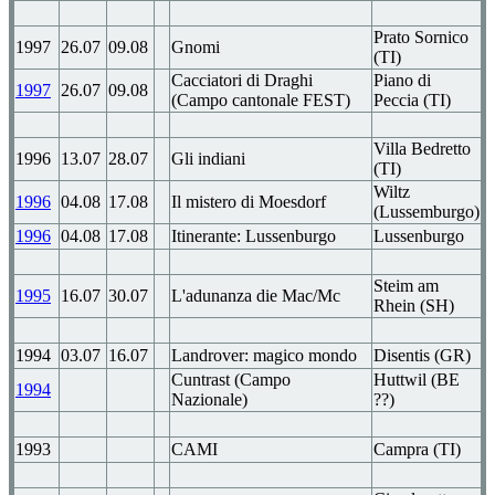
Prato Sornico
1997
26.07
09.08
Gnomi
(TI)
Cacciatori di Draghi
Piano di
1997
26.07
09.08
(Campo cantonale FEST)
Peccia (TI)
Villa Bedretto
1996
13.07
28.07
Gli indiani
(TI)
Wiltz
1996
04.08
17.08
Il mistero di Moesdorf
(Lussemburgo)
1996
04.08
17.08
Itinerante: Lussenburgo
Lussenburgo
Steim am
1995
16.07
30.07
L'adunanza die Mac/Mc
Rhein (SH)
1994
03.07
16.07
Landrover: magico mondo
Disentis (GR)
Cuntrast (Campo
Huttwil (BE
1994
Nazionale)
??)
1993
CAMI
Campra (TI)