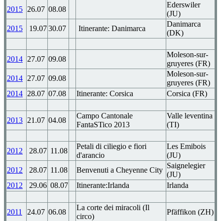
Ederswiler
2015
26.07
08.08
(JU)
Danimarca
2015
19.07
30.07
Itinerante: Danimarca
(DK)
Moleson-sur-
2014
27.07
09.08
gruyeres (FR)
Moleson-sur-
2014
27.07
09.08
gruyeres (FR)
2014
28.07
07.08
Itinerante: Corsica
Corsica (FR)
Campo Cantonale
Valle leventina
2013
21.07
04.08
FantaSTico 2013
(TI)
Petali di ciliegio e fiori
Les Emibois
2012
28.07
11.08
d'arancio
(JU)
Saignelegier
2012
28.07
11.08
Benvenuti a Cheyenne City
(JU)
2012
29.06
08.07
Itinerante:Irlanda
Irlanda
La corte dei miracoli (Il
2011
24.07
06.08
Pfäffikon (ZH)
circo)