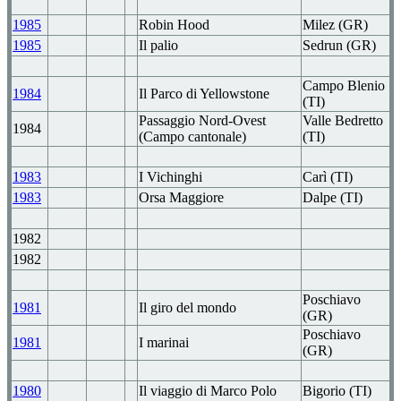
1985
Robin Hood
Milez (GR)
1985
Il palio
Sedrun (GR)
Campo Blenio
1984
Il Parco di Yellowstone
(TI)
Passaggio Nord-Ovest
Valle Bedretto
1984
(Campo cantonale)
(TI)
1983
I Vichinghi
Carì (TI)
1983
Orsa Maggiore
Dalpe (TI)
1982
1982
Poschiavo
1981
Il giro del mondo
(GR)
Poschiavo
1981
I marinai
(GR)
1980
Il viaggio di Marco Polo
Bigorio (TI)