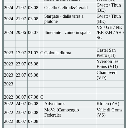
Gwatt / Thun
2024
21.07
03.08
Ostello Geltrud&Gerald
(BE)
Stargate - dalla terra a
Gwatt / Thun
2024
21.07
03.08
plutone
(BE)
VS / GE / NE
2024
29.06
06.07
Itinerante - zaino in spalla
/BE /ZH / SH /
SG
Castel San
2023
17.07
21.07
C
Colonia diurna
Pietro (TI)
Yverdon-les-
2023
23.07
05.08
Bains (VD)
Champvert
2023
23.07
05.08
(VD)
2023
2022
30.07
07.08
C
2022
24.07
06.08
Adventures
Kloten (ZH)
MoVa (Campeggio
Valle di Goms
2022
23.07
06.08
Federale)
(VS)
2022
30.07
07.08