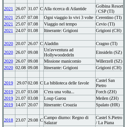
Golbina Resort
2021
26.07
31.07
C
Alla ricerca di Atlantide
/ CSP (TI)
2021
25.07
07.08
Ogni viaggio lo vivi 3 volte
Cerentino (TI)
2021
25.07
07.08
Viaggio nel tempo
Cevio (TI)
2021
24.07
01.08
Itinerante: Grigioni
Grigioni (CH)
2020
20.07
26.07
C
Aladdin
Cragno (TI)
Un'avventura ad
2020
26.07
09.08
Einsideln (SZ)
Hollywoodedeln
2020
26.07
09.08
Missione manicomio
Willerzell (SZ)
2020
02.08
09.08
Itinerante: Grigioni
Grigioni (CH)
Castel San
2019
29.07
02.08
C
La biblioteca delle favole
Pietro
2019
21.07
03.08
C'era una volta...
Forch (ZH)
2019
21.07
03.08
Loup Garou
Meilen (ZH)
2019
14.07
20.07
Itinerante: Croazia
Spalato (HR)
Campo diurno: Regno di
Castel S.Pietro
2018
23.07
29.08
C
Salazar
/ La Piana