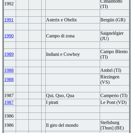
Cimalmotto
1992
(TI)
1991
Asterix e Obelix
Bergün (GR)
Saignelégier
1990
Campo di zona
(JU)
Campo Blenio
1989
Indiani e Cowboy
(TI)
1988
Ambrì (TI)
Riezingen
1988
(VS)
1987
Qui, Quo, Qua
Camperio (TI)
1987
I pirati
Le Pont (VD)
1986
Stefisburg
1986
Il giro del mondo
[Thun] (BE)