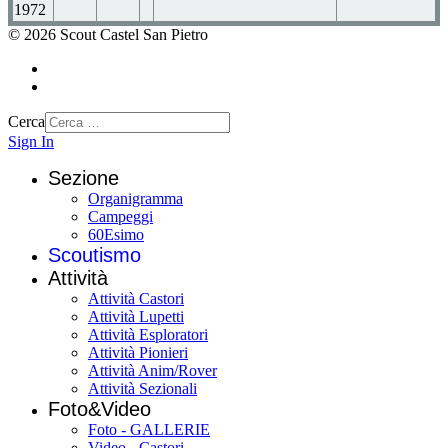
1972
© 2026 Scout Castel San Pietro
Cerca
Sign In
Sezione
Organigramma
Campeggi
60Esimo
Scoutismo
Attività
Attività Castori
Attività Lupetti
Attività Esploratori
Attività Pionieri
Attività Anim/Rover
Attività Sezionali
Foto&Video
Foto - GALLERIE
Video - Castori