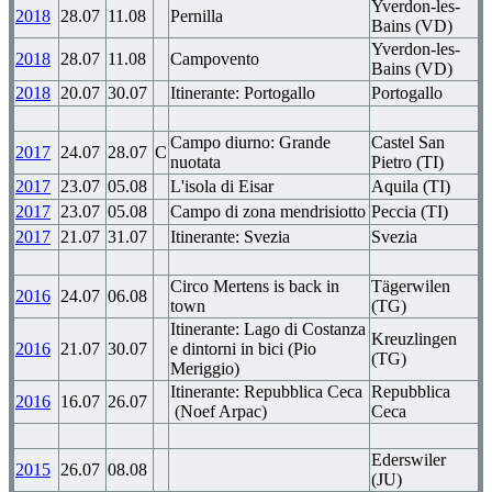
Yverdon-les-
2018
28.07
11.08
Pernilla
Bains (VD)
Yverdon-les-
2018
28.07
11.08
Campovento
Bains (VD)
2018
20.07
30.07
Itinerante: Portogallo
Portogallo
Campo diurno: Grande
Castel San
2017
24.07
28.07
C
nuotata
Pietro (TI)
2017
23.07
05.08
L'isola di Eisar
Aquila (TI)
2017
23.07
05.08
Campo di zona mendrisiotto
Peccia (TI)
2017
21.07
31.07
Itinerante: Svezia
Svezia
Circo Mertens is back in
Tägerwilen
2016
24.07
06.08
town
(TG)
Itinerante: Lago di Costanza
Kreuzlingen
2016
21.07
30.07
e dintorni in bici (Pio
(TG)
Meriggio)
Itinerante: Repubblica Ceca
Repubblica
2016
16.07
26.07
(Noef Arpac)
Ceca
Ederswiler
2015
26.07
08.08
(JU)