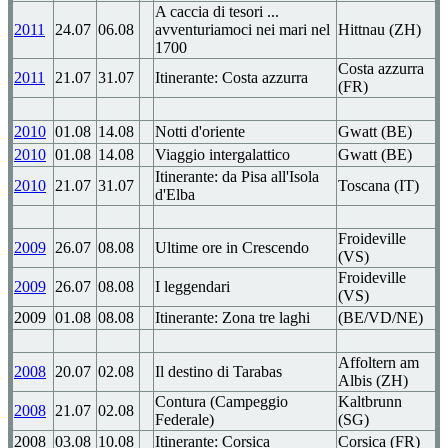
A caccia di tesori ...
2011
24.07
06.08
avventuriamoci nei mari nel
Hittnau (ZH)
1700
Costa azzurra
2011
21.07
31.07
Itinerante: Costa azzurra
(FR)
2010
01.08
14.08
Notti d'oriente
Gwatt (BE)
2010
01.08
14.08
Viaggio intergalattico
Gwatt (BE)
Itinerante: da Pisa all'Isola
2010
21.07
31.07
Toscana (IT)
d'Elba
Froideville
2009
26.07
08.08
Ultime ore in Crescendo
(VS)
Froideville
2009
26.07
08.08
I leggendari
(VS)
2009
01.08
08.08
Itinerante: Zona tre laghi
(BE/VD/NE)
Affoltern am
2008
20.07
02.08
Il destino di Tarabas
Albis (ZH)
Contura (Campeggio
Kaltbrunn
2008
21.07
02.08
Federale)
(SG)
2008
03.08
10.08
Itinerante: Corsica
Corsica (FR)