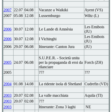
2007
22.07
04.08
Vacanze a Waikiki
Ayent (VS)
2007
05.08
12.08
Lussemburgo
Wiltz (L)
Les Emibois
2006
30.07
12.08
Le Lande di Amnèsia
(JU)
Les Emibois
2006
30.07
12.08
I Vichinghi
(JU)
2006
29.07
06.08
Itinerante: Canton Jura
(JU)
S.U.P.E.R. - Società unita
2005
24.07
06.08
per la propaganda di eroi da
Forch (ZH)
rilanciare
2005
???
???
2004
01.08
14.08
La ridente isola di Shetland
Cudrefin (VD)
2003
20.07
02.08
La valle macchiata
Aquila (TI)
2003
20.07
02.08
???
2003
Itinerante: Zona 3 laghi
NE