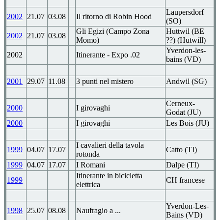
Laupersdorf
2002
21.07
03.08
Il ritorno di Robin Hood
(SO)
Gli Egizi (Campo Zona
Huttwil (BE
2002
21.07
03.08
Momo)
??) (Hutwill)
Yverdon-les-
2002
Itinerante - Expo .02
bains (VD)
2001
29.07
11.08
3 punti nel mistero
Andwil (SG)
Cerneux-
2000
I girovaghi
Godat (JU)
2000
I girovaghi
Les Bois (JU)
I cavalieri della tavola
1999
04.07
17.07
Catto (TI)
rotonda
1999
04.07
17.07
I Romani
Dalpe (TI)
Itinerante in bicicletta
1999
CH francese
elettrica
Yverdon-Les-
1998
25.07
08.08
Naufragio a ...
Bains (VD)