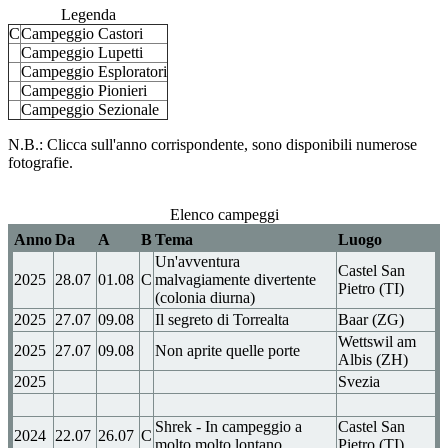
Legenda
C
Campeggio Castori
Campeggio Lupetti
Campeggio Esploratori
Campeggio Pionieri
Campeggio Sezionale
N.B.: Clicca sull'anno corrispondente, sono disponibili numerose
fotografie.
Elenco campeggi
Anno
Da
A
B
Tema
Luogo
Un'avventura
Castel San
2025
28.07
01.08
C
malvagiamente divertente
Pietro (TI)
(colonia diurna)
2025
27.07
09.08
Il segreto di Torrealta
Baar (ZG)
Wettswil am
2025
27.07
09.08
Non aprite quelle porte
Albis (ZH)
2025
Svezia
Shrek - In campeggio a
Castel San
2024
22.07
26.07
C
molto molto lontano
Pietro (TI)