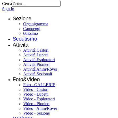
Cerca
Sign In
Sezione
Organigramma
Campeggi
60Esimo
Scoutismo
Attività
Attività Castori
Attività Lupetti
Attività Esploratori
Attività Pionieri
Attività Anim/Rover
Attività Sezionali
Foto&Video
Foto - GALLERIE
Video - Castori
Video - Lupetti
Video - Esploratori
Video - Pionieri
Video - Anim/Rover
Video - Sezione