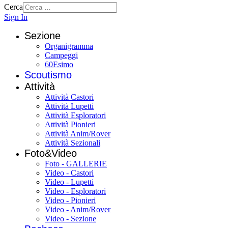
Cerca
Sign In
Sezione
Organigramma
Campeggi
60Esimo
Scoutismo
Attività
Attività Castori
Attività Lupetti
Attività Esploratori
Attività Pionieri
Attività Anim/Rover
Attività Sezionali
Foto&Video
Foto - GALLERIE
Video - Castori
Video - Lupetti
Video - Esploratori
Video - Pionieri
Video - Anim/Rover
Video - Sezione