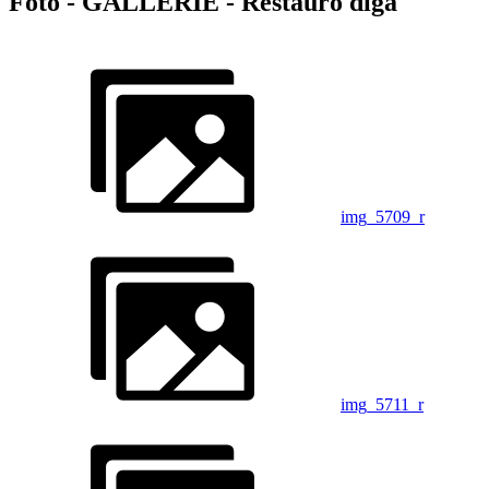
Foto - GALLERIE - Restauro diga
img_5709_r
img_5711_r