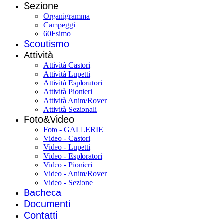
Sezione
Organigramma
Campeggi
60Esimo
Scoutismo
Attività
Attività Castori
Attività Lupetti
Attività Esploratori
Attività Pionieri
Attività Anim/Rover
Attività Sezionali
Foto&Video
Foto - GALLERIE
Video - Castori
Video - Lupetti
Video - Esploratori
Video - Pionieri
Video - Anim/Rover
Video - Sezione
Bacheca
Documenti
Contatti